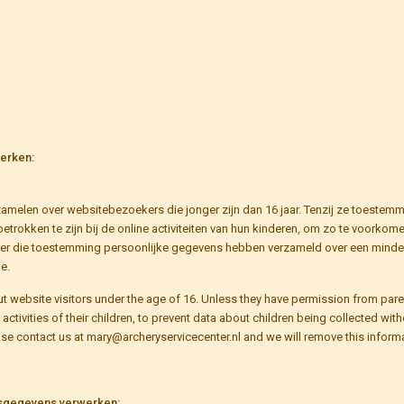
werken:
rzamelen over websitebezoekers die jonger zijn dan 16 jaar. Tenzij ze toeste
etrokken te zijn bij de online activiteiten van hun kinderen, om zo te voork
onder die toestemming persoonlijke gegevens hebben verzameld over een minde
e.
ut website visitors under the age of 16. Unless they have permission from pare
e activities of their children, to prevent data about children being collected wi
se contact us at mary@archeryservicecenter.nl and we will remove this informa
onsgegevens verwerken: