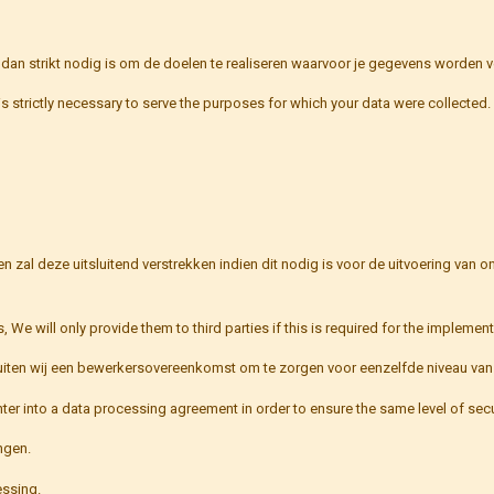
 dan strikt nodig is om de doelen te realiseren waarvoor je gegevens worden 
s strictly necessary to serve the purposes for which your data were collected.
 zal deze uitsluitend verstrekken indien dit nodig is voor de uitvoering van
, We will only provide them to third parties if this is required for the impleme
uiten wij een bewerkersovereenkomst om te zorgen voor eenzelfde niveau van 
r into a data processing agreement in order to ensure the same level of securi
ngen.
essing.