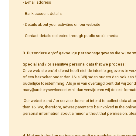
- E-mail address
- Bank account details
- Details about your activities on our website
- Contact details collected through public social media.
3. Bijzondere en/of gevoelige persoonsgegevens die wij ver
Special and / or sensitive personal data that we process:
Onze website en/of dienst heeft niet de intentie gegevens te ve
of een bezoeker ouder dan 16 is. Wij raden ouders dan ook aan b
ouderlijke toestemming. Als je er van overtuigd bent dat wij z
mary@archeryservicecenter.nl, dan verwijderen wij deze informati
Our website and / or service does not intend to collect data abo
than 16. We, therefore, advise parents to be involved in the onlin
personal information about a minor without that permission, plea
4. Met welk doel en op basis van welke grondslag wij perso