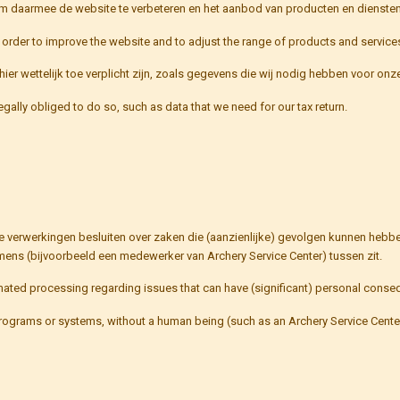
 om daarmee de website te verbeteren en het aanbod van producten en dienste
n order to improve the website and to adjust the range of products and service
ier wettelijk toe verplicht zijn, zoals gegevens die wij nodig hebben voor onz
gally obliged to do so, such as data that we need for our tax return.
e verwerkingen besluiten over zaken die (aanzienlijke) gevolgen kunnen heb
ns (bijvoorbeeld een medewerker van Archery Service Center) tussen zit.
ated processing regarding issues that can have (significant) personal conse
ograms or systems, without a human being (such as an Archery Service Center