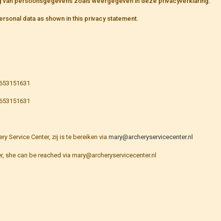
ng van persoonsgegevens zoals weergegeven in deze privacyverklaring.
rsonal data as shown in this privacy statement.
1653151631
1653151631
Service Center, zij is te bereiken via
mary@archeryservicecenter.nl
er, she can be reached via mary@archeryservicecenter.nl