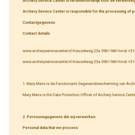
Archery Service Center is verantwoordelijk voor de verwerki
Archery Service Center is responsible for the processing of pe
Contactgegevens:
Contact details:
www.archeryservicecenter.nl Kreuzelweg 23a 5961 NM Horst +3
www.archeryservicecenter.nl Kreuzelweg 23a 5961 NM Horst +3
1. Mary Mans is de Functionaris Gegevensbescherming van Archery 
Mary Mans is the Data Protection Officer of Archery Service Cent
2. Persoonsgegevens die wij verwerken:
Personal data that we process: