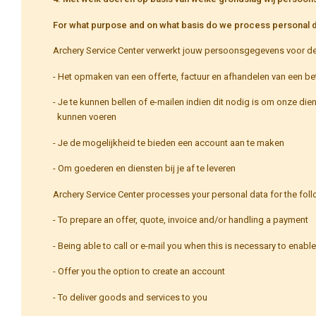
For what purpose and on what basis do we process personal d
Archery Service Center verwerkt jouw persoonsgegevens voor d
- Het opmaken van een offerte, factuur en afhandelen van een be
- Je te kunnen bellen of e-mailen indien dit nodig is om onze dien
kunnen voeren
- Je de mogelijkheid te bieden een account aan te maken
- Om goederen en diensten bij je af te leveren
Archery Service Center processes your personal data for the fol
- To prepare an offer, quote, invoice and/or handling a payment
- Being able to call or e-mail you when this is necessary to enabl
- Offer you the option to create an account
- To deliver goods and services to you