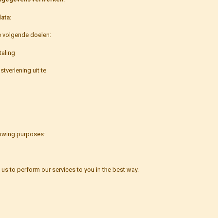
ata:
e volgende doelen:
taling
stverlening uit te
lowing purposes:
e us to perform our services to you in the best way.